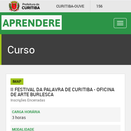
CURITIBA-OUVE
156
INFORMAÇÃO
SECRETARIAS
APRENDERE
Toggl
navig
Curso
IMAP
II FESTIVAL DA PALAVRA DE CURITIBA - OFICINA
DE ARTE BURLESCA
Inscrições Encerradas
CARGA HORÁRIA
3 horas
MODALIDADE