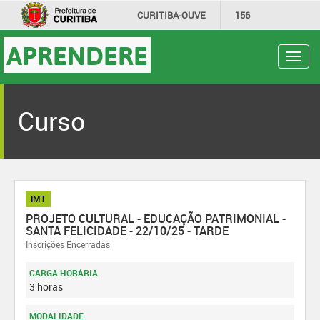
CURITIBA-OUVE
156
INFORMAÇÃO
SECRETARIAS
APRENDERE
Toggl
navig
Curso
IMT
PROJETO CULTURAL - EDUCAÇÃO PATRIMONIAL -
SANTA FELICIDADE - 22/10/25 - TARDE
Inscrições Encerradas
CARGA HORÁRIA
3 horas
MODALIDADE